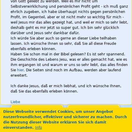
von Gott geliebt zu werden. Weil es mir nicht um
Selbstverwirklichung und persönlichen Profit geht - ich muß ganz
ehrlich zugeben, ich habe überhaupt nichts gegen persönlichen
Profit, im Gegenteil, aber er ist nicht mehr so wichtig für mich -
weil Jesus mir das alles gezeigt hat, und weil er mich so sehr liebt,
deshalb geht es mir jetzt so super gut. Ich bin sehr glücklich
darüber und Jesus sehr dankbar dafür.
Ich würde Sie aber auch so gerne an dieser Liebe teilhaben
lassen. Ich wünsche Ihnen so sehr, daß Sie all diese Freude
ebenfalls erleben können.
Haben Sie schon mal in der Bibel gelesen? Es ist sehr spannend.
Die Geschichte des Lebens Jesu, was er alles gemacht hat, wie es
ihm ergangen ist und warum er uns so sehr liebt, das alles finden
Sie
hier
. Die Seiten sind noch im Aufbau, werden aber laufend
erweitert.
Ich danke Jesus, daß er mich liebhat, und ich wünsche Ihnen,
daß Sie das ebenfalls erleben können.
Liebe
Advent
Gott und die Welt
Diese Webseite verwendet Cookies, um unser Angebot
nutzerfreundlicher, effektiver und sicherer zu machen. Durch
Geschichten
Kontakt
die Nutzung dieser Website erklären Sie sich damit
einverstanden.
Info