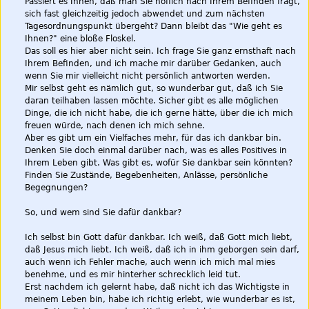
Passiert es Ihnen, daß man Sie höflich nach Ihrem Befinden fragt,
sich fast gleichzeitig jedoch abwendet und zum nächsten
Tagesordnungspunkt übergeht? Dann bleibt das "Wie geht es
Ihnen?" eine bloße Floskel.
Das soll es hier aber nicht sein. Ich frage Sie ganz ernsthaft nach
Ihrem Befinden, und ich mache mir darüber Gedanken, auch
wenn Sie mir vielleicht nicht persönlich antworten werden.
Mir selbst geht es nämlich gut, so wunderbar gut, daß ich Sie
daran teilhaben lassen möchte. Sicher gibt es alle möglichen
Dinge, die ich nicht habe, die ich gerne hätte, über die ich mich
freuen würde, nach denen ich mich sehne.
Aber es gibt um ein Vielfaches mehr, für das ich dankbar bin.
Denken Sie doch einmal darüber nach, was es alles Positives in
Ihrem Leben gibt. Was gibt es, wofür Sie dankbar sein könnten?
Finden Sie Zustände, Begebenheiten, Anlässe, persönliche
Begegnungen?
So, und wem sind Sie dafür dankbar?
Ich selbst bin Gott dafür dankbar. Ich weiß, daß Gott mich liebt,
daß Jesus mich liebt. Ich weiß, daß ich in ihm geborgen sein darf,
auch wenn ich Fehler mache, auch wenn ich mich mal mies
benehme, und es mir hinterher schrecklich leid tut.
Erst nachdem ich gelernt habe, daß nicht ich das Wichtigste in
meinem Leben bin, habe ich richtig erlebt, wie wunderbar es ist,