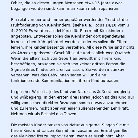
Fehler, die an diesen jungen Menschen etwa 15 Jahre zuvor
begangen worden sind, kann man kaum mehr reparieren.
Ein relativ neuer und immer populärer werdender Trend ist die
Frühförderung von Kleinkindern. (siehe u.a. Focus 14/10 vom 3.
4. 2010) Es werden allerlei Kurse für Eltern mit Kleinkindern
angeboten. Entweder sollen die Kleinkinder dort irgendetwas
lernen – eben früh gefördert werden – oder es sollen die Eltern
lernen, ihre Kinder besser zu verstehen. All diese Kurse sind nichts
als Abzocke gerissener Geschäftsleute und schlichtweg Quatsch.
Wenn die Eltern sich von Geburt an bewußt mit ihrem Kind
beschäftigen, brauchen sie sich von keiner dritten Person die
Signale ihres Kindes erklären zu lassen. Sie werden instinktiv
verstehen, was das Baby ihnen sagen will und eine
funktionierende Kommunikation mit ihrem Kind aufbauen.
In gleicher Weise ist jedes Kind von Natur aus äußerst neugierig
und wißbegierig. In den ersten drei Jahren jedoch ist das Kind nur
willig von seinen direkten Bezugspersonen etwas anzunehmen
und zu lernen, nicht aber von einer außenstehenden Lehrkraft.
Nehmen wir als Beispiel das Tanzen:
Die meisten Kinder tanzen von Natur aus gerne. Singen Sie mit
Ihrem Kind und tanzen Sie mit ihm zusammen. Ermutigen Sie
das Kleinkind frei zu improvisieren, wenn es Musik hört. Aber