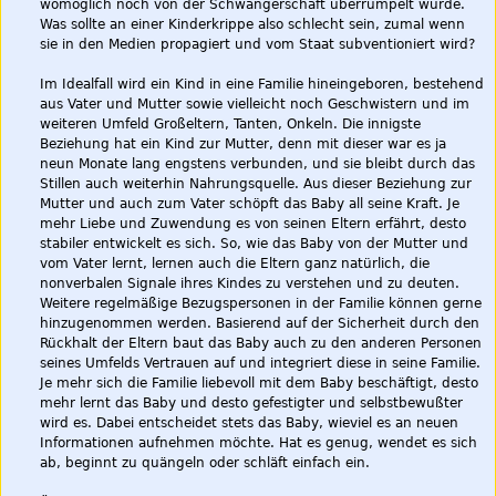
womöglich noch von der Schwangerschaft überrumpelt wurde.
Was sollte an einer Kinderkrippe also schlecht sein, zumal wenn
sie in den Medien propagiert und vom Staat subventioniert wird?
Im Idealfall wird ein Kind in eine Familie hineingeboren, bestehend
aus Vater und Mutter sowie vielleicht noch Geschwistern und im
weiteren Umfeld Großeltern, Tanten, Onkeln. Die innigste
Beziehung hat ein Kind zur Mutter, denn mit dieser war es ja
neun Monate lang engstens verbunden, und sie bleibt durch das
Stillen auch weiterhin Nahrungsquelle. Aus dieser Beziehung zur
Mutter und auch zum Vater schöpft das Baby all seine Kraft. Je
mehr Liebe und Zuwendung es von seinen Eltern erfährt, desto
stabiler entwickelt es sich. So, wie das Baby von der Mutter und
vom Vater lernt, lernen auch die Eltern ganz natürlich, die
nonverbalen Signale ihres Kindes zu verstehen und zu deuten.
Weitere regelmäßige Bezugspersonen in der Familie können gerne
hinzugenommen werden. Basierend auf der Sicherheit durch den
Rückhalt der Eltern baut das Baby auch zu den anderen Personen
seines Umfelds Vertrauen auf und integriert diese in seine Familie.
Je mehr sich die Familie liebevoll mit dem Baby beschäftigt, desto
mehr lernt das Baby und desto gefestigter und selbstbewußter
wird es. Dabei entscheidet stets das Baby, wieviel es an neuen
Informationen aufnehmen möchte. Hat es genug, wendet es sich
ab, beginnt zu quängeln oder schläft einfach ein.