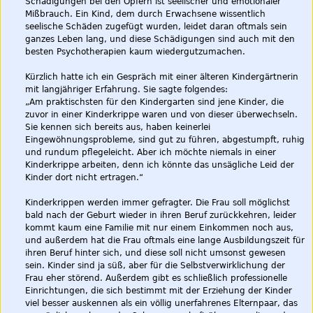
Schädigungen bei den Opfern ist seelischer und emotionaler
Mißbrauch. Ein Kind, dem durch Erwachsene wissentlich
seelische Schäden zugefügt wurden, leidet daran oftmals sein
ganzes Leben lang, und diese Schädigungen sind auch mit den
besten Psychotherapien kaum wiedergutzumachen.
Kürzlich hatte ich ein Gespräch mit einer älteren Kindergärtnerin
mit langjähriger Erfahrung. Sie sagte folgendes:
„Am praktischsten für den Kindergarten sind jene Kinder, die
zuvor in einer Kinderkrippe waren und von dieser überwechseln.
Sie kennen sich bereits aus, haben keinerlei
Eingewöhnungsprobleme, sind gut zu führen, abgestumpft, ruhig
und rundum pflegeleicht. Aber ich möchte niemals in einer
Kinderkrippe arbeiten, denn ich könnte das unsägliche Leid der
Kinder dort nicht ertragen.“
Kinderkrippen werden immer gefragter. Die Frau soll möglichst
bald nach der Geburt wieder in ihren Beruf zurückkehren, leider
kommt kaum eine Familie mit nur einem Einkommen noch aus,
und außerdem hat die Frau oftmals eine lange Ausbildungszeit für
ihren Beruf hinter sich, und diese soll nicht umsonst gewesen
sein. Kinder sind ja süß, aber für die Selbstverwirklichung der
Frau eher störend. Außerdem gibt es schließlich professionelle
Einrichtungen, die sich bestimmt mit der Erziehung der Kinder
viel besser auskennen als ein völlig unerfahrenes Elternpaar, das