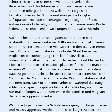
schottet es sich von seiner Umwelt ab und verliert die
Bereitschaft und das Interesse, von Erwachsenen etwas
annehmen oder gar lernen zu wollen. Die Folge sind
Lernstörungen in der Schule und mangelnde Fähigkeit
aufzupassen. Neueste Forschungen zeigen sogar, daß das
Aufmerksamkeitsdefizitsyndrom, unter dem immer mehr Kinder
leiden, aus solchen Fehlentwicklungen im Babyalter herrührt.
Auch die besten und umsichtigsten Kinderkrippen sind
letztendlich schwerer seelischer Mißbrauch an den betroffenen
Kindern. Anstatt Unsummen von Geldern in den Bau von immer
mehr Kinderkrippen zu stecken, sollte der Staat besser nach
Möglichkeiten suchen, junge Familien finanziell so zu
unterstützen, daß ein Elternteil zu Hause beim Kind bleiben kann.
Ebenso könnte man Teilzeitarbeitsplätze einführen, die man in der
eigenen Wohnung hat, und wegen derer man nicht aus dem
Haus zu gehen braucht. Sehr viele Menschen arbeiten heute am
Computer. Der Computer könnte in der Wohnung stehen anstatt
in einem Büro. Die Mutter könnte arbeiten, während das Baby
schläft oder spielt. Es gibt vielfältige Möglichkeiten, wenn man
nur mal anfangen würde, zum Wohle der Familien und weg von
den Kinderkrippen zu denken.
Wenn die Jugendlichen die Schule verweigern, zu Drogen greifen
und massiv aggressiv werden, dann ist es längst zu spät. Die