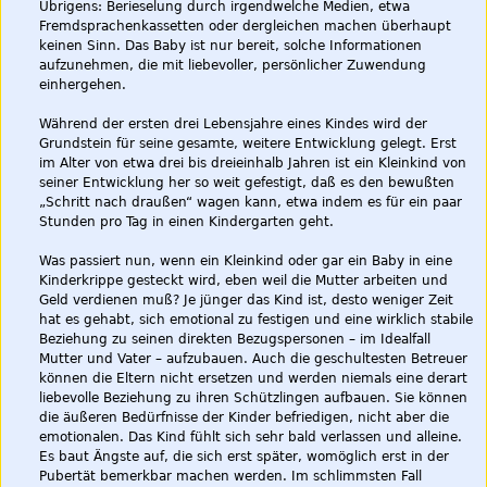
Übrigens: Berieselung durch irgendwelche Medien, etwa
Fremdsprachenkassetten oder dergleichen machen überhaupt
keinen Sinn. Das Baby ist nur bereit, solche Informationen
aufzunehmen, die mit liebevoller, persönlicher Zuwendung
einhergehen.
Während der ersten drei Lebensjahre eines Kindes wird der
Grundstein für seine gesamte, weitere Entwicklung gelegt. Erst
im Alter von etwa drei bis dreieinhalb Jahren ist ein Kleinkind von
seiner Entwicklung her so weit gefestigt, daß es den bewußten
„Schritt nach draußen“ wagen kann, etwa indem es für ein paar
Stunden pro Tag in einen Kindergarten geht.
Was passiert nun, wenn ein Kleinkind oder gar ein Baby in eine
Kinderkrippe gesteckt wird, eben weil die Mutter arbeiten und
Geld verdienen muß? Je jünger das Kind ist, desto weniger Zeit
hat es gehabt, sich emotional zu festigen und eine wirklich stabile
Beziehung zu seinen direkten Bezugspersonen – im Idealfall
Mutter und Vater – aufzubauen. Auch die geschultesten Betreuer
können die Eltern nicht ersetzen und werden niemals eine derart
liebevolle Beziehung zu ihren Schützlingen aufbauen. Sie können
die äußeren Bedürfnisse der Kinder befriedigen, nicht aber die
emotionalen. Das Kind fühlt sich sehr bald verlassen und alleine.
Es baut Ängste auf, die sich erst später, womöglich erst in der
Pubertät bemerkbar machen werden. Im schlimmsten Fall