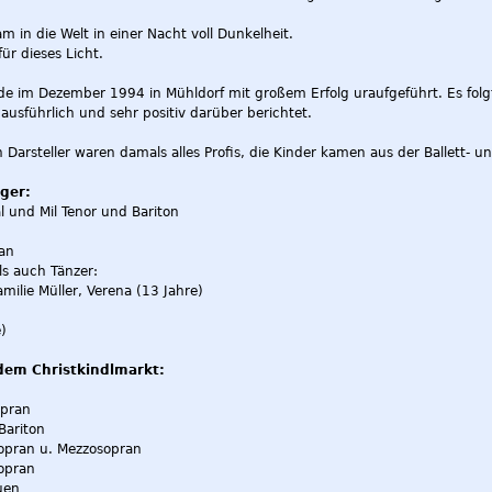
m in die Welt in einer Nacht voll Dunkelheit.
ür dieses Licht.
de im Dezember 1994 in Mühldorf mit großem Erfolg uraufgeführt. Es fo
 ausführlich und sehr positiv darüber berichtet.
Darsteller waren damals alles Profis, die Kinder kamen aus der Ballett- u
ger:
l und Mil Tenor und Bariton
ran
ls auch Tänzer:
amilie Müller, Verena (13 Jahre)
e)
dem Christkindlmarkt:
opran
Bariton
opran u. Mezzosopran
opran
uen