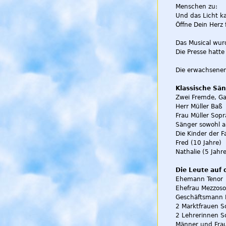
Menschen zu:
Und das Licht ka
Öffne Dein Herz f
Das Musical wur
Die Presse hatte
Die erwachsenen 
Klassische Sän
Zwei Fremde, Ga
Herr Müller Baß
Frau Müller Sop
Sänger sowohl a
Die Kinder der F
Fred (10 Jahre)
Nathalie (5 Jahr
Die Leute auf 
Ehemann Tenor
Ehefrau Mezzos
Geschäftsmann 
2 Marktfrauen S
2 Lehrerinnen S
Männer und Fra