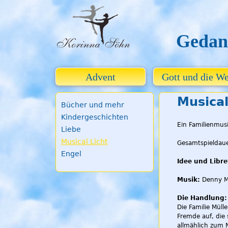
Gedan
Advent
Gott und die We
Musical
Bücher und mehr
Kindergeschichten
Ein Familienmusi
Liebe
Musical Licht
Gesamtspieldaue
Engel
Idee und Libre
Musik:
Denny M
Die Handlung:
Die Familie Müll
Fremde auf, die
allmählich zum N