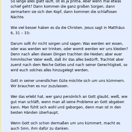
So lange alles glatt läuft, ist es ja prima. Aber wenn mal etwas
schief geht? Dann kommen die ganz großen Sorgen, dann
zermartern sie sich den Kopf, dann kommen die schlaflosen
Nächte.
Wie viel besser haben es da die Christen. Jesus sagt in Matthäus
6, 31 – 33:
Darum sollt ihr nicht sorgen und sagen: Was werden wir essen,
oder was werden wir trinken, oder womit werden wir uns kleiden?
Denn nach allen diesen Dingen trachten die Heiden; aber euer
himmlischer Vater weiß, daß ihr das alles bedürft. Trachtet aber
zuerst nach dem Reiche Gottes und nach seiner Gerechtigkeit, so
wird euch solches alles hinzugelegt werden.
Gott in seiner unendlichen Güte möchte sich um uns kümmern.
Wir brauchen es nur zuzulassen.
Wer das erlebt hat, wer ganz persönlich an Gott glaubt, weiß, wie
gut man schläft, wenn man all seine Probleme an Gott abgeben
kann. Man fühlt sich wohl und geborgen, denn man ist in den
besten Händen überhaupt.
Wenn Gott sich schon dermaßen um uns kümmert, macht es
auch Sinn, ihm dafür zu danken.